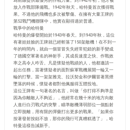
為前線提供最優秀的作戰力量。到1942年初，他才被
放入作戰部隊備戰。1942年秋天，哈特曼首次獲得戰
果。不過他的飛機也多次被擊傷。在擁有大量王牌的
第52戰鬥機聯隊中，他實在顯得過於普通。
戰爭中的哈特曼
哈特曼的爆發開始於1943年春天。到1943年秋，這位
有著娃娃臉的王牌就已經斬落了150架敵機！在不到一
年的時間內，就由一個冒冒失失經常犯錯的新手變成
了德國空軍著名的神射手，其成長速度之快、作戰效
率之高令人咋舌。凡是懷疑他戰績的人，他都邀請一
起出任務，當著懷疑者的面對蘇軍戰機展開一輪又一
輪的打擊。當一架架雅克、拉沃契金和伊爾冒著黑煙
墜落的時候，懷疑者都對他佩服得五體投地。
這位王牌有一句著名的名言，叫做「你打得不夠準是
因為你離敵人不夠近」，他經常在幾十米的地方向敵
人進行白刃戰式的突擊，瞄準敵機薄弱部位一個點射
立即脫離，用有限的彈藥打出更多的戰果。「如果你
按著發射按鈕不放，那你的飛行可真糟糕透了」，哈
特曼這樣告誡新手。