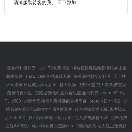
清涼服裝待客的我。 日下部加
美女福利視頻秀
live 173免費視訊
模特私拍現場性愛視頻,線上金
瓶梅影片
showlive影音視訊聊天網
好美眉視頻交友社區
天下聊
天室網址,日韓成人美女貼圖
聊天視頻
遊戲天堂 雙人遊戲,蜜雪兒
免費情色小說
艾薇兒色情網,正妹全脫照 無馬賽克
momo520視
訊
s383 live影音秀,後宮能看黃播的直播平台
protein 日本視訊
全
國首創免費視訊,偷拍女的看A片圖片
後宮視訊直播,s383夜秀場真
人性直播間
視訊錄影軟體下載,台灣甜心女孩視訊聊天室
完全免費
在線AV視頻,uu女神特別黃的直播app
視頻秀網盤,成人線上免費影