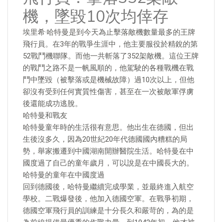
機，墜毀10次均倖存
埃里希·哈特曼是到今天為止擊落敵機數量最多的王牌
飛行員。在3年的戰爭生涯中，他主要服役於精銳的第
52戰鬥機聯隊。而他一共斬落了352架敵機。這位王牌
的戰鬥之路不是一帆風順的，他駕駛的各種戰機在戰
鬥中墜毀（被擊落或是機械故障）過10次以上，但他
卻沒有受到任何實質性傷害，甚至在一次被敵軍俘虜
後還能成功逃脫。
哈特曼和戰友
哈特曼童年時的生活很有意思。他出生在德國，但出
生後沒多久，因為20世紀20年代德國國內糟糕的局
勢，舉家搬遷到中國湖南開辦醫院生活。哈特曼在中
國度過了自己的童年歲月，可以說是在中國長大的。
哈特曼的童年在中國度過
回到德國後，哈特曼繼續完成學業，並最終進入航空
學校。二戰爆發後，他加入德國空軍。在戰爭初期，
德國空軍飛行員的訓練是十分長久和嚴苛的，為的是