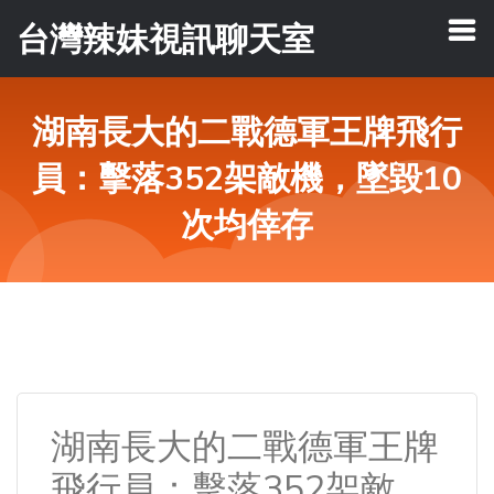
台灣辣妹視訊聊天室
湖南長大的二戰德軍王牌飛行
員：擊落352架敵機，墜毀10
次均倖存
湖南長大的二戰德軍王牌
飛行員：擊落352架敵