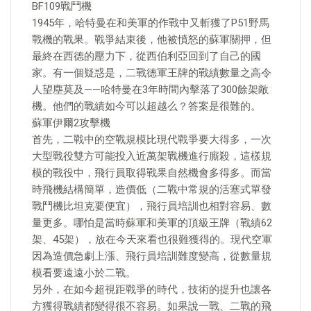
BF109戰鬥機
1945年，哈特曼在和美軍的作戰中又斬獲了P51野馬
戰機的戰果。戰爭結束後，他被憤怒的蘇軍關押，但
最終在西德的壓力下，從西伯利亞回到了自己的國
家。有一個疑惑是，二戰德軍王牌的戰績數量之高令
人望塵莫及——哈特曼在3年時間內擊落了300餘架敵
機。他們的戰績如今可以超越么？答案是很難的。
蘇軍伊爾2攻擊機
首先，二戰中的空戰規模比現代戰爭要大得多，一次
大型戰役雙方可能投入近萬架戰機進行廝殺，這樣規
模的戰役中，飛行員取得戰果自然機會多得多。而當
時飛機結構簡單，造價低（二戰中常規的活塞式單發
戰鬥機比坦克要便宜），飛行員培訓也相對容易、數
量更多。哪怕是當時蘇軍和美軍的頂級王牌（戰績62
架、45架），放在今天來看也很難獲得的。現代空軍
因為造價急劇上漲、飛行員培訓難度變高，從數量規
模看要遠遠小於二戰。
另外，在如今超視距戰爭的時代，技術的提升也讓各
方獲得戰績都變得很不容易。如果說一戰、二戰的飛