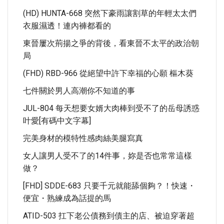
(HD) HUNTA-668 突然下豪雨讓割草的年輕太太們
衣服濕透！連內褲都看的
東晉屢次荊揚之爭的背後，看東晉不太平的政治朝
局
(FHD) RBD-966 從絕望中許下幸福的心願 樞木葵
七件關於男人高潮你不知道的事
JUL-804 每天想要女婿大肉棒到受不了的岳母誘惑
叶愛[有碼中文字幕]
完美身材的模特性感肉絲美腿寫真
女人讓男人受不了的14件事，妳是否也常常這樣
做？
[FHD] SDDE-683 只要千元就能舔個夠？！快速・
便宜・熟練成為話提的馬
ATID-503 扛下老公債務到債主的店、被迫穿著超