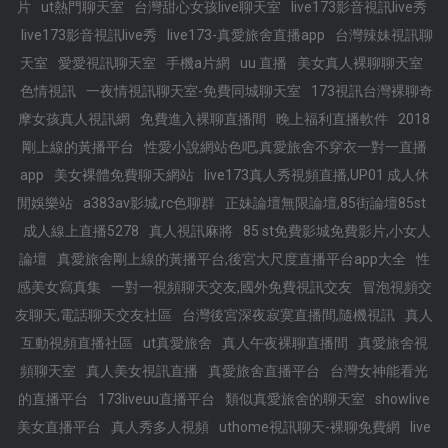
片
ut熱門聊天室
台灣甜心女孩live聊天室
live173影音視訊live秀
live173影音視訊live秀
live173-真愛旅舍直播app
台灣辣妹視訊聊
天室
愛愛視訊聊天室
手機a片網
uu 直播
美女真人裸聊聊天室
色情視訊
一夜情視訊聊天室-免費同城聊天室
173視訊台灣裸聊奇
摩女孩真人視訊網
免費進入裸聊直播間
晚上福利直播軟件
2018
剛上線的黃播平台
性愛小說網站色吧,真愛旅舍不穿衣一對一直播
app
美女裸體免費聊天網站
live173真人秀視頻直播,UP01 成人休
閒娛樂站
a383av影城,rc色聊群
正妹論壇無限論壇,85街論壇85st
成人線上直播5278
真人視訊麻將
85 st免費影城免費影片,小女人
論壇
真愛旅舍剛上線的黃播平台,後宮大尺度直播平台app大全
性
感美女寫真集
一對一視頻聊天交友,國外免費視訊交友
冒泡視頻交
友聊天,電話聊天交友社區
台灣後宮深夜寂寞直播間,隨機視訊
真人
互動視頻直播社區
ut真愛旅舍
真人午夜裸聊直播間
真愛旅舍視
頻聊天室
真人美女視訊直播
真愛旅舍直播平台
台灣女神能看光
的直播平台
173liveuu直播平台
類似真愛旅舍的聊天室
showlive
美女直播平台
真人秀多人視頻
uthome視訊聊天-裸聊免費網
live