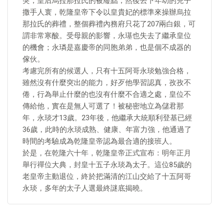
突，皇后烏拉那拉氏的被廢黜，然後丟下年幼的兒子
撒手人寰，乾隆皇帝下令以皇貴妃的標準來操辦烏拉
那拉氏的葬禮，整個葬禮內務府只花了207兩白銀，可
謂非常寒酸。受母親的影響，永璂也失去了繼承皇位
的機會；永璘是嘉慶帝的同胞弟弟，也是個不成器的
傢伙。
考慮完所有的候選人，只有十五阿哥永琰勉強合格，
雖然沒有什麼突出的能力，好歹他學習認真，孜孜不
倦，行為舉止什麼的也沒有什麼不合適之處，皇位不
傳給他，實在是無人可選了！被秘密地立為儲君那
年，永琰才13歲。23年後，他繼承大統順利登基已經
36歲，此時的永琰成熟、健康、年富力強，他通過了
時間的考驗成為乾隆皇帝認為最合適的接班人。
於是，在乾隆六十年，乾隆皇帝正式宣布：明年正月
舉行禪位大典，封皇十五子永琰為太子。這位85歲的
老皇帝主動退位，終於把滿清的江山交給了十五阿哥
永琰，多年的太子人選最終謎底揭曉。