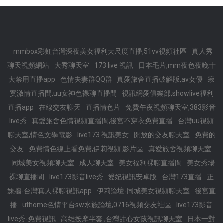
mmbox彩虹台灣深夜美女福利大尺度直播,51vv視頻社區
真人秀
聊天視頻網站
大秀聊天室
173 live 視訊
日本毛片,mm夜色夜晚十
大禁用直播app
色情夫妻群QQ群
真愛旅舍直播破解版,av女優
寂
寞激情直播間,uu女神色裸聊直播間
視訊網愛俱樂部,showlive福利
直播app
在線交友聊天
直播情色片
免費午夜視頻聊天室,383影音
live秀
真愛旅舍色情視頻直播間,後宮不穿衣免費直播
台灣uu視頻
聊天室,情色文學電影
live173 視訊美女
開放的交友聊天室
免費的
交友
免費情色線上看免費,伊莉視頻 影片區
真愛旅舍視頻聊天室
同城美女視頻聊天室
成人聊天室
美女福利裸聊直播間
美女秀場
裸聊直播間
live173影音live秀
愛妃視訊安卓版
台灣173直播
正
妹牆-台灣真人裸聊視訊app
伊莉論壇-同城美女視頻聊天室
後宮直
播
uthome色情平台sw水族論壇,0716視頻交友社區
live173影音
live秀-免費視訊
高雄按摩半套 ,台灣甜心女孩視訊聊天室
日本一對