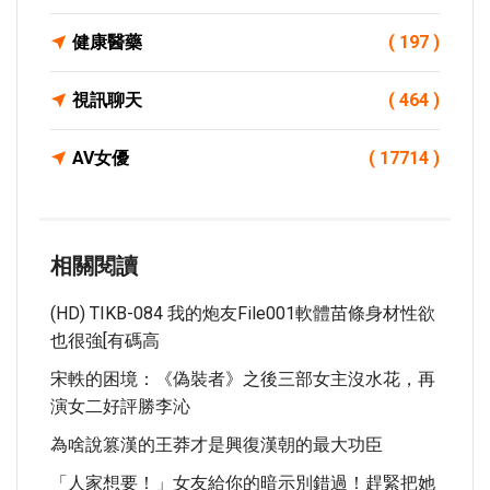
健康醫藥
( 197 )
視訊聊天
( 464 )
AV女優
( 17714 )
相關閱讀
(HD) TIKB-084 我的炮友File001軟體苗條身材性欲
也很強[有碼高
宋軼的困境：《偽裝者》之後三部女主沒水花，再
演女二好評勝李沁
為啥說篡漢的王莽才是興復漢朝的最大功臣
「人家想要！」女友給你的暗示別錯過！趕緊把她