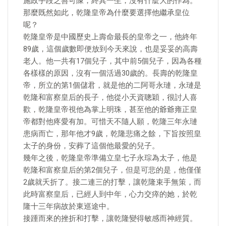
施政手段乏善可陳，終其一生，沒有什麼大的作為。
那麼既然如此，乾隆皇帝為什麼要選擇他繼承皇位
呢？
乾隆皇帝是中國歷史上壽命最長的皇帝之一，他終年
89歲，這個歲數即便放到今天來說，也是妥妥的高壽
老人。他一共有17個兒子，其中前5個兒子，因為各種
各樣樣的原因，沒有一個活過30歲的。長壽的乾隆皇
帝，所立的第1個儲君，就是他的二阿哥永璉，永璉是
乾隆和富察皇后的長子，他從小天資聰穎，很討人喜
歡，乾隆皇帝視他為掌上明珠，甚至他的爺爺雍正皇
帝都對他疼愛有加。可惜天不隨人願，乾隆三年永璉
患病而亡，那年他才9歲，乾隆悲痛之餘，下旨按照皇
太子的身份，安葬了這個他最愛的兒子。
幾年之後，乾隆皇帝準備立皇七子永琮為太子，他是
乾隆和富察皇后的第2個兒子，但是可悲的是，他僅僅
2歲就夭折了。接二連三的打擊，讓乾隆束手無策，而
此時富察皇后，已經人到中年，心力交瘁的她，於乾
隆十三年病故於東巡途中。
接踵而來的挫折和打擊，讓乾隆變得敏感而神經質。