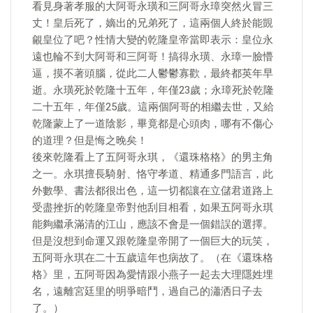
看見身著孝服的大阿哥永璜和三阿哥永璋突然火冒三
丈！皇后死了，嫡出的兄弟死了，這兩個人終於能覬
覦皇位了吧？性情大變的乾隆皇帝當即表示：皇位永
遠也輪不到大阿哥和三阿哥！搞得永璜、永璋一臉懵
逼，摸不著頭腦，從此二人鬱鬱寡歡，最終都英年早
逝。永璜死於乾隆十五年，年僅23歲；永璋死於乾隆
二十五年，年僅25歲。這兩個阿哥的相繼去世，又給
乾隆蒙上了一道陰影，畢竟都是心頭肉，哪有不傷心
的道理？但是悔之晚矣！
後來乾隆看上了五阿哥永琪，《還珠格格》的男主角
之一。永琪擅長騎射、恪守孝道、精通多門語言，此
外數學、書法都很出色，這一切都讓在立儲君道路上
受盡挫折的乾隆皇帝對他刮目相看，如果五阿哥永琪
能夠繼承滿清的江山，應該不會是一個錯誤的選擇。
但是沒想到命運又跟乾隆皇帝開了一個巨大的玩笑，
五阿哥永琪在二十五歲這年也病故了。（在《還珠格
格》里，五阿哥因為愛情跟小燕子一起去大理隱姓埋
名，遠離宮廷里的明爭暗鬥，過自己的瀟洒日子去
了。）