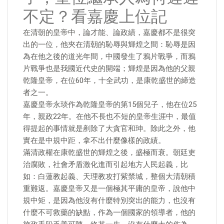
不定？看嘉慶上位記
在清朝的皇帝中，論才能、論政績，嘉慶都不是很突
出的一位，他夾在清朝的恥辱與輝煌之間：恥辱是因
為在他之後的道光年間，中國發生了鴉片戰爭，而鴉
片戰爭也是我國近代史的開端；輝煌是因為他的父親
乾隆皇帝，在位60年，十全武功，是康乾盛世的締造
者之一。
嘉慶皇帝永琰作為乾隆皇帝的第15個兒子，他在位25
年，親政22年。在他不長也不短的皇帝生涯中，最值
得提起的事情就是剷除了大貪官和珅。除此之外，他
實在是中規中距，拿不出什麼像樣的政績。
滿清政權在康乾盛世的輝煌之後，盛極而衰。朝廷吏
治腐敗，社會矛盾激化進而引起地方人民起義，比
如：白蓮教起義、天理教攻打紫禁城，整個大清朝積
重難返。嘉慶皇帝又是一個極其平庸的皇帝，說他中
規中矩，是因為他沒有什麼特別突出的能力，也沒有
什麼不可救藥的缺點，作為一個國家的領導者，他的