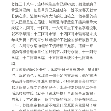
乾隆三十八年，這時乾隆皇帝已經63歲，雖然他身子
骨還算硬朗，但是畢竟已風蝕殘年，說不定哪天就會
卧病在床。這個時候為大清的江山確立一個靠譜的接
班人已經是迫在眉睫，然而還有哪些皇子能夠繼承大
統呢？九阿哥、十阿哥、十六阿哥生下來名字還沒取
就不幸早殤；十三阿哥永璟、十四阿哥永璐都是未成
年就夭折；四阿哥永珹過繼給了乾隆的叔叔履親王胤
祹；六阿哥永瑢過繼給了慎靖郡王允禧。這樣一來，
能夠有機會繼承皇位的只剩下八阿哥永璇、十一阿哥
永瑆、十二阿哥永璂、十五阿哥永琰和十七阿哥永
璘。
在這僅剩的5位阿哥中，永璇平日里養尊處優、舉止輕
浮、沉迷酒色；永瑆是一個十足的書法家，他的書法
作品甚至能夠和劉墉相提並論，但是乾隆皇帝非常討
厭這個整天舞文弄墨的兒子；永璂作為乾隆第二任皇
后烏拉那拉氏（就是《還珠格格》里那個皇后娘娘）
的兒子，本來會有一個非常好的前途，但是在乾隆三
十年，乾隆皇帝和皇后不知道什麼原因突然爆發了衝