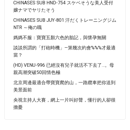
CHINASES SUB HND-754 スケベそうな美人受付
嬢ナマでヤリたそう
CHINASES SUB JUY-801 汗だくトレーニングジム
NTR ～俺の職
媽媽不服：寶寶五顏六色的胎記，與懷孕無關
談談所謂的「打砲時機」—第幾次約會%%%才最適
當？
(HD) VENU-996 已經沒有兒子就活不下去了…。母
親高潮突破50回情色極
北京周邊最適合帶寶寶爬的山，一路纜車把你送到
美景面前
央視主持人大賽，網上一片叫好聲，懂行的人卻很
擔憂