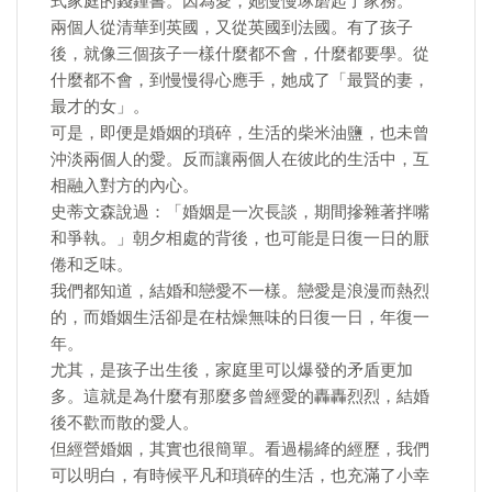
式家庭的錢鍾書。因為愛，她慢慢琢磨起了家務。
兩個人從清華到英國，又從英國到法國。有了孩子
後，就像三個孩子一樣什麼都不會，什麼都要學。從
什麼都不會，到慢慢得心應手，她成了「最賢的妻，
最才的女」。
可是，即便是婚姻的瑣碎，生活的柴米油鹽，也未曾
沖淡兩個人的愛。反而讓兩個人在彼此的生活中，互
相融入對方的內心。
史蒂文森說過：「婚姻是一次長談，期間摻雜著拌嘴
和爭執。」朝夕相處的背後，也可能是日復一日的厭
倦和乏味。
我們都知道，結婚和戀愛不一樣。戀愛是浪漫而熱烈
的，而婚姻生活卻是在枯燥無味的日復一日，年復一
年。
尤其，是孩子出生後，家庭里可以爆發的矛盾更加
多。這就是為什麼有那麼多曾經愛的轟轟烈烈，結婚
後不歡而散的愛人。
但經營婚姻，其實也很簡單。看過楊絳的經歷，我們
可以明白，有時候平凡和瑣碎的生活，也充滿了小幸