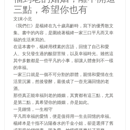
三點，希望你也有
文|末小北
《我們仨》是楊絳在九十歲高齡時，寫下的優秀散文
集。書中的內容，是圍繞著楊絳一家三口平凡而又幸
福的生活來寫的。
在這本書中，楊絳用樸素的言語，回憶了自己和愛
人、女兒發生過的酸甜苦辣，以及幸福時光。雖然這
其中多數都是一些平凡的小事，卻讓人體會到不一樣
的幸福。
一家三口就是一個不可分割的群體，親情和愛情在生
活里沉澱，然後發酵，最後成了一壺充滿回憶的老
酒。
那些真正能幸福到老的婚姻，其實都有這三點，尤其
是第二點，真希望你的婚姻，亦是如此。
一見鍾情，一生相守
平凡而幸福的愛情，便是值得用一生去回憶的幸福。
楊絳本是十指不沾陽春水的千金小姐，卻是選擇了舊