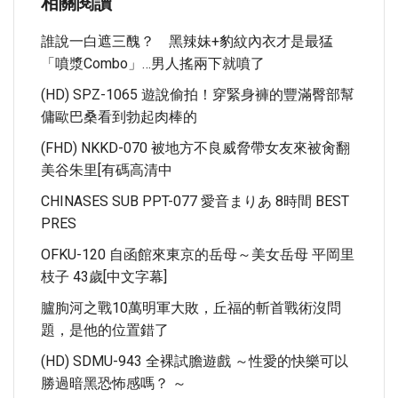
相關閱讀
誰說一白遮三醜？ 黑辣妹+豹紋內衣才是最猛
「噴漿Combo」…男人搖兩下就噴了
(HD) SPZ-1065 遊說偷拍！穿緊身褲的豐滿臀部幫
傭歐巴桑看到勃起肉棒的
(FHD) NKKD-070 被地方不良威脅帶女友來被肏翻
美谷朱里[有碼高清中
CHINASES SUB PPT-077 愛音まりあ 8時間 BEST
PRES
OFKU-120 自函館來東京的岳母～美女岳母 平岡里
枝子 43歲[中文字幕]
臚朐河之戰10萬明軍大敗，丘福的斬首戰術沒問
題，是他的位置錯了
(HD) SDMU-943 全裸試膽遊戲 ～性愛的快樂可以
勝過暗黑恐怖感嗎？ ～