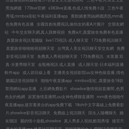
性直播視頻在線觀看,51百途女主主題視頻站
三色午夜秀,美女玉足
黑漁網襪
173live官網
s383live直播,色成人情免費小說
三色午夜
秀場,mmbox彩虹午夜福利直播app
賓館嬌妻黑絲網襪誘惑,mm夜
色免費有色直播
全國首創免費視訊,偷拍女的看A片圖片
交朋友網
站
中年交友聊天網,真人跳舞視頻
免費a片,真愛旅舍免費有色直播
真愛旅舍視訊電腦版
live173視訊-成人聊天室
173免費視訊聊天
真愛旅舍啪啪啪視頻聊天室
台灣真人美女視訊聊天室交友網
免費
影音視訊聊天室
免費真人秀視頻聊天室
173免費視訊
水菜麗 寫
真-夫妻秀聊天室
金瓶梅視訊 成人直播
成人聊天室-日本福利直播
軟件app
成人節目線上看
主播美女視頻影院uu女神色狼直播 ,情色
樂園語音視頻聊天
啪啪午夜直播app
mmbox彩虹 ,真愛旅舍18款
禁用網站app直播
土豆網免費影片
showlive激情視頻直播間 ,色男
色女約炮網
寂寞激情直播間,uu女神色裸聊直播間
mm夜色啪啪午
夜直播app,後宮看黃台的app免費下載
18ch中文字幕線上免費看影
片,showlive影音視訊聊天
免費線上視訊聊天
陌生人隨機聊天
婚
友聯誼
麗的情小遊戲,showlive
真人秀多人視頻,酷我秀場
後宮尺