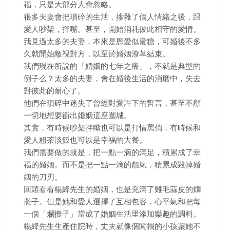
福，只是大部分人會忽略。
很多夫妻會把瑣碎的生活，摻雜了個人情緒之後，跟
愛人吵架，拌嘴。甚至，開始消耗彼此相守的愛情。
我見過太多的夫妻，本來是恩愛似蜜糖，可婚後不多
久就開始敵視對方，以至於婚姻潦草結束。
我們現在所說的「婚姻的七年之癢」，不就是典型的
例子么？太多的夫妻，會在婚後生活的消磨中，失去
對彼此的耐心了。
他們在瑣碎中迷失了曾經對愛許下的誓言，甚至不顧
一切地想要衝出婚姻這座圍城。
其實，有時候吵架拌嘴也可以是打情罵俏，有時候和
愛人粗茶淡飯也可以是幸福的大餐。
我們需要做的就是，把一點一滴的滿足，積累成了幸
福的婚姻。而不是把一點一滴的怨氣，積累成毀掉婚
姻的刀刃。
回頭看看楊絳先生的婚姻，也是充滿了雞毛蒜皮的爛
攤子。但是她和愛人選擇了互相包容，心平氣和把每
一個「爛攤子」當成了婚姻生活里添加樂趣的調料。
楊絳先生生產住院時，丈夫就像個闖禍的小孩讓她不