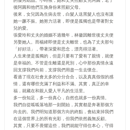
的優秀結晶。小時候，她和丈夫照顧女兒阿圓，老了
後阿圓和他們互換身份來照顧父母。
後來，女兒因為生病去世，白髮人送黑髮人也沒有讓
她一蹶不振。她努力活著，即便是孤獨也是帶著對女
兒的愛。
張愛玲和丈夫的婚姻不過幾年，林徽因離世後丈夫便
另娶她人。而楊絳即便是丈夫離世，也為了丈夫那句
「好好活」，帶著深愛和思念，漂亮得活著。
人生來便是孤獨的，但是只要有了愛有了親情，就便
是幸福的。不管是生離還是死別，心中那份真情永遠
回支撐我們向前，支撐我們用盡一生去懷念。
看過了現在社會太多的分分合合，以及真真假假的感
情，還有哪些充滿了利益和不滿。其實，真正的幸
福，就藏在和親人愛人平凡的生活里。
多一份知足，多一份真心，自然也就多一份真情。
我們自從呱呱落地那一刻開始，其實都是奔著那個方
向去的。我們明知道那個方向的終點，會結束掉我們
在這個世界上的所有光彩，但我們依然義無反顧。
其實，只要不畏懼這些，我們就能守得住本心，守得