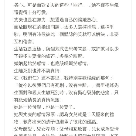
省心。可是面對丈夫的這些「罪行」，她不僅不生氣
還覺得十分可愛。
丈夫也是在努力，想通過自己的讓她放心。
而放眼現在的婚姻問題，太多人選擇抱怨，選擇爭
吵。明明有時候彼此一個體諒的笑就可以解決，非要
互相傷害。
生活就是這樣，換個方式去思考問題，或許就可以少
了很多夫妻間的鋒芒，多幾分甜蜜。
婚姻起始於感情，也應該歸屬於感情。
生離死別也沖不淡真情
在《我們仨》這本書里，我特別喜歡楊絳的那句：
「從今以後我們只有死別，沒有生離。」書里楊絳先
生面對和親人生離死別時，沒有撕心裂肺的悲痛，只
有紙短情長的真情流露。
她是一位母親，也是一位妻子。
她與丈夫的感情深厚，認為女兒就是上天賜來的禮
物，教育出來的孩子也繼承了彼此的優點。
父母慈愛，兒女孝順；父母相互欣賞，兒女成為愛情