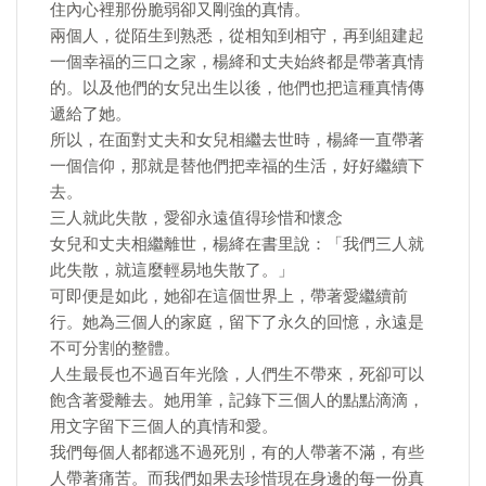
住內心裡那份脆弱卻又剛強的真情。
兩個人，從陌生到熟悉，從相知到相守，再到組建起
一個幸福的三口之家，楊絳和丈夫始終都是帶著真情
的。以及他們的女兒出生以後，他們也把這種真情傳
遞給了她。
所以，在面對丈夫和女兒相繼去世時，楊絳一直帶著
一個信仰，那就是替他們把幸福的生活，好好繼續下
去。
三人就此失散，愛卻永遠值得珍惜和懷念
女兒和丈夫相繼離世，楊絳在書里說：「我們三人就
此失散，就這麼輕易地失散了。」
可即便是如此，她卻在這個世界上，帶著愛繼續前
行。她為三個人的家庭，留下了永久的回憶，永遠是
不可分割的整體。
人生最長也不過百年光陰，人們生不帶來，死卻可以
飽含著愛離去。她用筆，記錄下三個人的點點滴滴，
用文字留下三個人的真情和愛。
我們每個人都都逃不過死別，有的人帶著不滿，有些
人帶著痛苦。而我們如果去珍惜現在身邊的每一份真