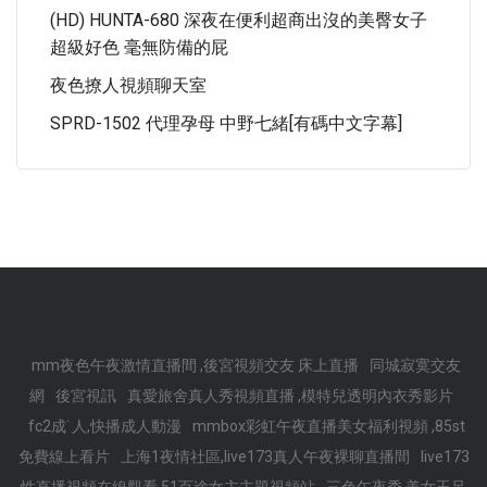
(HD) HUNTA-680 深夜在便利超商出沒的美臀女子
超級好色 毫無防備的屁
夜色撩人視頻聊天室
SPRD-1502 代理孕母 中野七緒[有碼中文字幕]
mm夜色午夜激情直播間 ,後宮視頻交友 床上直播
同城寂寞交友
網
後宮視訊
真愛旅舍真人秀視頻直播 ,模特兒透明內衣秀影片
fc2成˙人,快播成人動漫
mmbox彩虹午夜直播美女福利視頻 ,85st
免費線上看片
上海1夜情社區,live173真人午夜裸聊直播間
live173