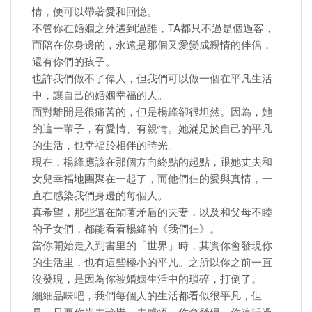
情，便可以帶著愛和回憶。
不管你在婚姻之外遇到過誰，TA都只不過是個過客，
而陪在你身邊的，永遠是那個又愛變成親情的伴侶，
還有你們的孩子。
也許我們做不了偉人，但我們可以做一個在平凡生活
中，讓自己的婚姻幸福的人。
面對離開是很痛苦的，但是楊絳卻很坦然。因為，她
的這一輩子，有愛情、有親情。她滿足於自己的平凡
的生活，也幸福於相伴的時光。
現在，楊絳應該在那個方向終點的起點，跟她丈夫和
女兒幸福地團聚在一起了，而他們仨的愛與真情，一
直在感染我們身邊的每個人。
真希望，那些還在鬧著矛盾的夫妻，以及和父母不睦
的子女們，都能看看楊絳的《我們仨》。
當你開始走入到書里的「世界」時，其實你會發現你
的生活里，也有這些極小的平凡。之所以你之前一直
沒發現，是因為你被婚姻生活中的瑣碎，打倒了。
細細品味吧，我們每個人的生活都看似很平凡，但