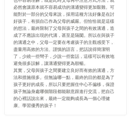
也不容易理解；或是此時父母再不注意方式方法，就
必然會讓原本就不容易成功的溝通變得更加艱難。可
能對於一部分的父母來說，採用這種方法好像是在討
好孩子，有損自己作為父母的威嚴。但恰恰就是這樣
的想法，最終限制了父母與孩子之間的有效溝通，造
成了不應該出現的代溝，甚至是隔閡。所以在與孩子
的溝通之中，父母一定要在考慮孩子的主觀感受下，
盡量用高效的方法、謹慎的語言，把話說得簡潔明
了，少繞一些彎子，少說一些套話，這樣可以有效地
避免很多誤解，讓溝通變得更為順暢。
其實，父母與孩子之間要建立良好而有效的溝通，方
法和措施很多。但無論哪一點，最終的目的都是為了
孩子更好的成長，所以只要把握住中心不偏移，保證
孩子無論身處哪個階段都能願意跟進行交流，把自己
的心裡話說出來，最終一定能夠成長為一個心理健
康、學習優秀的孩子！