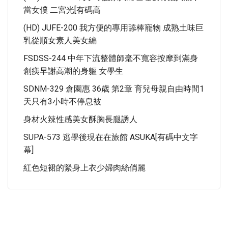
當女僕 二宮光[有碼高
(HD) JUFE-200 我方便的專用舔棒寵物 成熟土味巨
乳從順女素人美女編
FSDSS-244 中年下流整體師毫不寬容按摩到滿身
創痍早謝高潮的身軀 女學生
SDNM-329 倉園惠 36歳 第2章 育兒母親自由時間1
天只有3小時不停息被
身材火辣性感美女酥胸長腿誘人
SUPA-573 逃學後現在在旅館 ASUKA[有碼中文字
幕]
紅色短裙的緊身上衣少婦肉絲俏麗