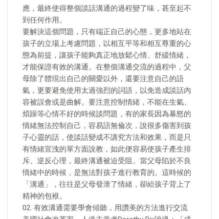
應，最終使得整個談話溝通的過程變了味，甚至起不
到任何作用。
要解決這個問題，只有端正自己的心態，更多地站在
孩子的立場上考慮問題，以相互平等和相互尊重的心
態為前提，讓孩子能夠真正地放鬆心情、舒緩情緒，
才能保證有效的溝通。在整個溝通交流的過程中，父
母除了體現出自己的關愛以外，還要注意自己的語
氣，更要避免使用太過強烈的詞語，以免造成談話內
容被誤會或是曲解。要注意控制情緒，不能在生氣、
煩躁等心情不好的時候談問題，有的家長因為暴怒的
情緒無法控制自己，容易語無倫次，說很多傷害到孩
子心靈的話，使談話變成不講究方法和效果，而是只
有情緒宣洩的單方面說教，如此便容易使孩子產生排
斥、逆反心理，最終溝通被迫受阻。當父母陷於不良
情緒中的時候，是無法對孩子進行教育的。這時候的
「溝通」，往往是父母發泄了情緒，卻給孩子背上了
精神的包袱。
02. 有效溝通需要學會傾聽，用讚美的方法進行交流