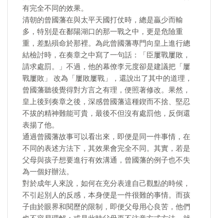
有完全不同的效果。
清朝的曾國藩在與太平天國打仗時，總是贏少而輸
多，特別是在鄱陽湖口的那一戰之中，更是危險重
重，差點殞命於那裡。為此曾國藩專門向皇上進行總
結檢討時，在奏章之中寫了一句話：「臣屢戰屢敗，
請求處罰。」不過，他的幕僚李元度卻是建議把「屢
戰屢敗」 改為「屢敗屢戰」，還說出了其中的道理，
曾國藩聽後覺得對方言之有理，便照著修改。果然，
皇上後到奏章之後，深感曾國藩這種鍥而不捨、堅忍
不拔的精神難能可貴，最後不但沒有處罰他，反倒還
表揚了他。
通過曾國藩故事可以看出來，即便是同一件事情，在
不同的表述方法下，其效果會完全不同。其實，若是
父母與孩子想要進行有效溝通，曾國藩的例子也不失
為一個好辦法。
對於成年人來說，如何在充分表達自己觀點的時候，
不引起別人的反感，本身便是一件很難的事情。而孩
子由於眼界和閱歷的限制，即便父母用心良苦，他們