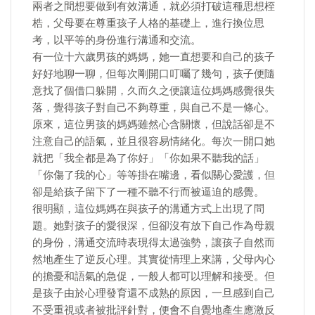
兩者之間想要做到有效溝通，就必須打破這種思想桎
梏，父母要在尊重孩子人格的基礎上，進行換位思
考，以平等的身份進行溝通和交流。
有一位十六歲男孩的媽媽，她一直想要和自己的孩子
好好地聊一聊，但每次剛開口叮囑了幾句，孩子便隨
意找了個借口躲開，久而久之便讓這位媽媽感覺很失
落，覺得孩子對自己不夠尊重，與自己不是一條心。
原來，這位男孩的媽媽雖然心含關懷，但說話卻是不
注意自己的語氣，並且很容易情緒化。每次一開口她
就把「我全都是為了你好」「你如果不聽我的話」
「你傷了我的心」等等掛在嘴邊，看似關心愛護，但
卻是給孩子留下了一種不聽不行而被逼迫的感覺。
很明顯，這位媽媽在與孩子的溝通方式上出現了問
題。她對孩子的愛很深，但卻沒有放下自己作為母親
的身份，溝通交流時表現得太過強勢，讓孩子自然而
然地產生了逆反心理。其實從情理上來講，父母內心
的擔憂和語氣的急促，一般人都可以理解和接受。但
是孩子由於心理發育還不成熟的原因，一旦感到自己
不受重視或者被批評針對，便會不自覺地產生應激反