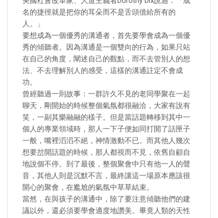
美國社會改革家、人道主義者Dorothy Dix說過：「成
名的捷徑就是把你的耳朵而不是舌頭借給所有的
人。」
要想成為一個優秀的溝通者，首先要學會成為一個優
秀的傾聽者。因為溝通是一個雙向的行為，如果只站
在自己的角度，闡述自己的觀點，而不去管別人的想
法、不去理解別人的感受，這樣的溝通註定不會成
功。
曾經聽過一則故事：一群許久不見的老同學聚在一起
聊天，剛開始的時候整個氣氛都很融洽，大家有說有
笑，一副其樂融融的樣子。但是當話題轉移到其中一
個人的專業領域時，那人一下子便如同打開了話匣子
一般，嘴裡滔滔不絕，神情激動不已。而其他人幾次
想要岔開話題的時候，那人都視而不見，依舊自顧自
地說個不停。到了最後，整個聚會中只有他一人的聲
音，其他人則是沉默不言，最終讓這一場原本應該很
開心的聚會，在尷尬的氣氛中草草結束。
當然，在與孩子的溝通中，除了要注意傾聽他們的建
議以外，還必須要學會適度地讚美。畢竟人類的天性