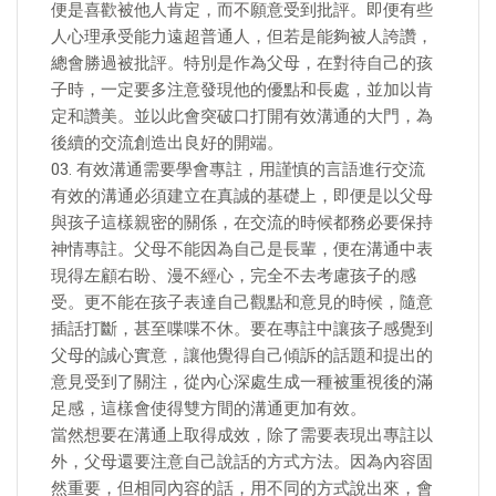
便是喜歡被他人肯定，而不願意受到批評。即便有些
人心理承受能力遠超普通人，但若是能夠被人誇讚，
總會勝過被批評。特別是作為父母，在對待自己的孩
子時，一定要多注意發現他的優點和長處，並加以肯
定和讚美。並以此會突破口打開有效溝通的大門，為
後續的交流創造出良好的開端。
03. 有效溝通需要學會專註，用謹慎的言語進行交流
有效的溝通必須建立在真誠的基礎上，即便是以父母
與孩子這樣親密的關係，在交流的時候都務必要保持
神情專註。父母不能因為自己是長輩，便在溝通中表
現得左顧右盼、漫不經心，完全不去考慮孩子的感
受。更不能在孩子表達自己觀點和意見的時候，隨意
插話打斷，甚至喋喋不休。要在專註中讓孩子感覺到
父母的誠心實意，讓他覺得自己傾訴的話題和提出的
意見受到了關注，從內心深處生成一種被重視後的滿
足感，這樣會使得雙方間的溝通更加有效。
當然想要在溝通上取得成效，除了需要表現出專註以
外，父母還要注意自己說話的方式方法。因為內容固
然重要，但相同內容的話，用不同的方式說出來，會