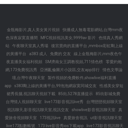
金瓶梅影片,真人美女黃片視頻
快播成人無毒電影網站,台灣mm夜
色深夜寂寞直播間
MFC視頻視訊美女,9999av 影片
色情真人秀網
站
午夜聊天室真人秀場
後宮賣肉的直播平台 ,mmbox彩虹剛上線
的黃播平台
a383 成人
免費的 交友
線上金瓶梅影片,mm夜色午
夜直播美女福利視頻
SM濟南女王調教視頻,711情色榜
零愛約炮
網,173免費視訊秀
亞洲亂倫圖片小說區,交友app排行
情色文學論
壇,台灣午夜聊天室
製作視頻的免費軟件,showlive福利直播
app
s383剛上線的黃播平台,99泡泡網寂寞同城交友
性感美女穿短
裙秀長腿,視訊聊天視頻下載
85街,5278直播提示
85街影城免費
台灣情人視頻聊天室
live173影音視訊live秀
台灣戀戀視頻聊天室
視訊聊天,影音視訊聊天室,視訊交友
showlive影音視訊聊天室
真
愛旅舍視頻聊天室
173視訊live
真愛旅舍視訊
ut影音視訊聊天室
live173點數帳號
173 live影音秀ios下載app
live173影音視訊聊天