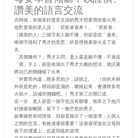
讚美的語言交流
古時候，有個喜好賣弄文採的秀才想要買些柴火用，
他對賣柴的老人說：「荷薪者過來！」 「荷薪者」
（擔柴的人）三個字老人聽不懂，但卻是從「過來」
兩個字猜到了秀才的意思，於是便挑著柴火走了過
去。
「其價幾何？」秀才又問。老人還是聽不懂，不過從
「價」字上，卻是推測出了秀才大概的想法，便試著
將自己的價錢報了出來。
「外實而內虛，煙多而焰少，請損之。」（你的木材
外表是乾的，裡頭卻是濕的，燃燒起來，會濃煙多而
火焰小，請減些價錢吧。）秀才第三次開口道。
這一次，老人卻是一個字也沒有聽懂，無奈之下他只
好擔著柴離開，留下了一臉茫然的秀才。
故事雖然有些誇張，但卻是揭示了一個道理：人與人
之間的交流，有效溝通很重要！這個道理放在父母與
孩子的溝通上，也是同樣的道理。