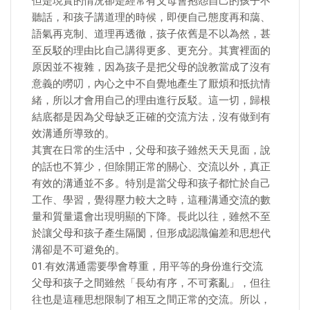
但是現實的情況卻是經常有父母會抱怨自己的孩子不
聽話，和孩子講道理的時候，即便自己態度再和藹、
語氣再克制、道理再透徹，孩子依舊是不以為然，甚
至反駁的理由比自己講得更多、更充分。其實裡面的
原因並不複雜，因為孩子是把父母的說教當成了沒有
意義的嘮叨，內心之中不自覺地產生了厭煩和抵抗情
緒，所以才會用自己的理由進行反駁。這一切，歸根
結底都是因為父母缺乏正確的交流方法，沒有做到有
效溝通所導致的。
其實在日常的生活中，父母和孩子雖然天天見面，說
的話也不算少，但除開正常的關心、交流以外，真正
有效的溝通並不多。特別是當父母和孩子都忙於自己
工作、學習，覺得壓力較大之時，這種溝通交流的數
量和質量還會出現明顯的下降。長此以往，雖然不至
於讓父母和孩子產生隔閡，但形成認識偏差和思想代
溝卻是不可避免的。
01.有效溝通需要學會尊重，用平等的身份進行交流
父母和孩子之間雖然「長幼有序，不可紊亂」，但往
往也是這種思想限制了相互之間正常的交流。所以，