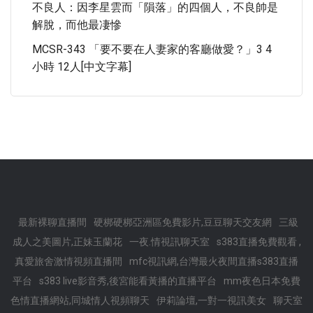
不良人：因李星雲而「隕落」的四個人，不良帥是
解脫，而他最凄慘
MCSR-343 「要不要在人妻家的客廳做愛？」3 4
小時 12人[中文字幕]
最新裸聊直播間
硬梆硬梆亞洲區免費影片,豆豆聊天交友網
三級
成人之美圖片,正妹玉蘭花
一夜.情視訊聊天室
s383直播免費觀看 ,
真愛旅舍激情視頻直播間
mfc視訊網,台灣最火夜間直播s383直播
平台
s383 live影音秀,後宮能看黃播的直播平台
mm夜色日本免費
色情直播網站,同城情人視頻聊天
伊莉論壇,一對一視訊美女
聊天室