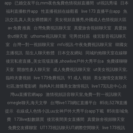
app
已婚交友平台,mm夜色兔費色情視頻直播間
ut視訊秀場
日本
福利直播軟件app
性直播視頻在線觀看
live 173 直播平台app
魚
訊交流,真人美女裸體圖片
美女視頻直播秀,外國成人色情視頻大區
av 免費 推薦
台灣免費視訊聊天室
真愛旅舍視頻聊天室
真愛旅
舍ut聊天室
uthome視訊聊天室
宅男优社區
後宮影音視訊聊天
室
台灣一對一視頻聊天室
mfc視訊-午夜免費視訊聊天室
韓國女
主播視訊
陌生人聊天軟體
日本交友網站
同城約炮聊天室在線聊
後宮私密直播_美女現場直播 ,showlive戶外大秀平台a
免費祼聊聊
天室
開放性多人聊天室
成人免費視訊聊天室
ut美女視訊聊天室,
臨時夫妻視頻
live 173免費視訊
91 成人 視頻
美女激情交友聊天
社區,激情電影網
熱狗A片,韓國美女激情視訊
live173訊息中心,台
灣uu直播官網app
激情視頻語音聊天室,免費一對一視訊聊天
omegle聊天,海天文學
台灣live173網紅直播平台
85街,5278直播
提示
在線成人色情小說,uu女神戶外大秀平台app下載
85街影城免
費
173live點數購買
後宮夜間美女直播間
真愛旅舍視頻聊天室
免費交友裸聊室
UT173視訊聊天UT網際空間聊天
live 173視訊