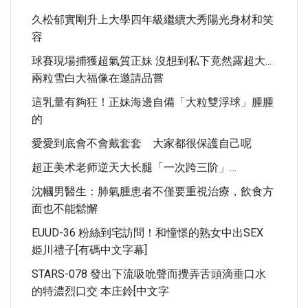
久松郁實剛升上大學四年級繼續大秀陽光身材和笑
容
球賽現場捕獲超氣質正妹 沒想到私下竟然露超大...
兩粒雪白大福像在邀請品嘗
這乳量有夠狂！正妹海邊自備「大粒雙浮球」腫腫
的
愛愛到底會不會戴套套 大家都很保護自己呢
超正美术老师逆天大长腿「一次跨三阶」…
沈幗男醫生：肺氣腫患者不僅要重視治療，飲食方
面也不能鬆懈
EUUD-36 粉絲到宅訪問！和憧憬的熟女中出SEX
姫川禮子[有碼中文字幕]
STARS-078 發出下流吸吮聲而攪弄舌頭滴垂口水
的特濃烈口交 本庄鈴[中文字